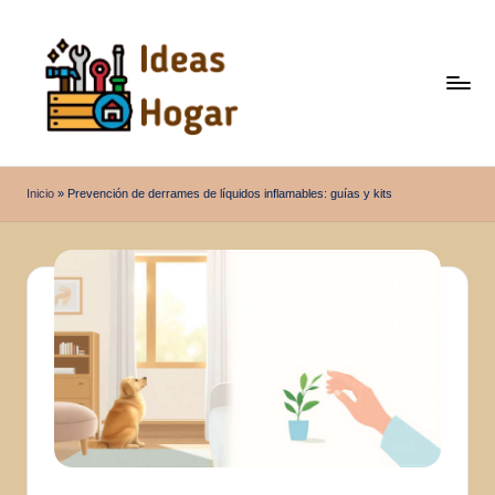
Saltar
al
contenido
I
Ideas
para
d
Inicio
»
Prevención de derrames de líquidos inflamables: guías y kits
el
e
Hogar
a
s
H
o
g
a
r