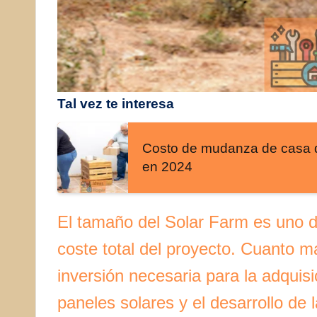
Tal vez te interesa
Costo de mudanza de casa de
en 2024
El tamaño del Solar Farm es uno de
coste total del proyecto. Cuanto m
inversión necesaria para la adquisi
paneles solares y el desarrollo de l