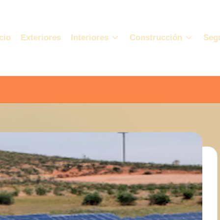
cio
Exteriores
Interiores
Construcción
Seg