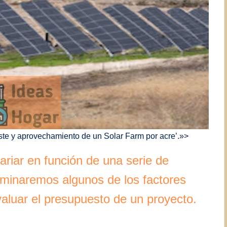
Coste y aprovechamiento de un Solar Farm por acre’.»>
riar en función de una serie de
aminaremos algunos de los factores
aluar el presupuesto de un proyecto.