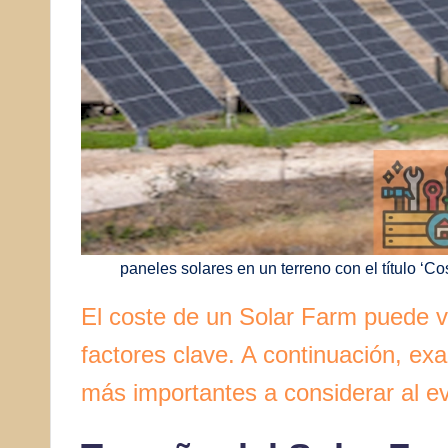
paneles solares en un terreno con el título ‘
El coste de un Solar Farm puede va
factores clave. A continuación, ex
más importantes a considerar al ev