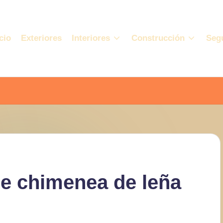
cio
Exteriores
Interiores
Construcción
Seg
de chimenea de leña