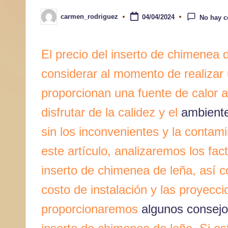
a
carmen_rodriguez
04/04/2024
No hay c
Publicado
por
r
El precio del inserto de chimenea 
considerar al momento de realizar u
proporcionan una fuente de calor a
disfrutar de la calidez y el
ambient
sin los inconvenientes y la contam
este artículo, analizaremos los fac
inserto de chimenea de leña, así c
costo de instalación y las proyecc
proporcionaremos
algunos consej