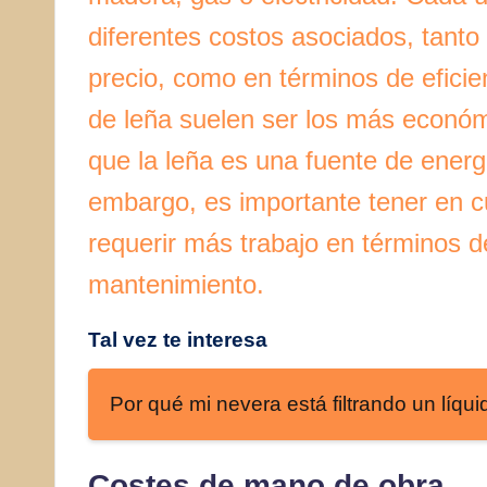
diferentes costos asociados, tanto 
precio, como en términos de eficie
de leña suelen ser los más económ
que la leña es una fuente de ener
embargo, es importante tener en c
requerir más trabajo en términos 
mantenimiento.
Tal vez te interesa
Por qué mi nevera está filtrando un líqu
Costes de mano de obra