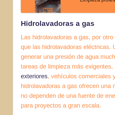
Hidrolavadoras a gas
Las hidrolavadoras a gas, por otro
que las hidrolavadoras eléctricas. 
generar una presión de agua mucho
tareas de limpieza más exigentes,
exteriores
, vehículos comerciales 
hidrolavadoras a gas ofrecen una 
no dependen de una fuente de ene
para proyectos a gran escala.