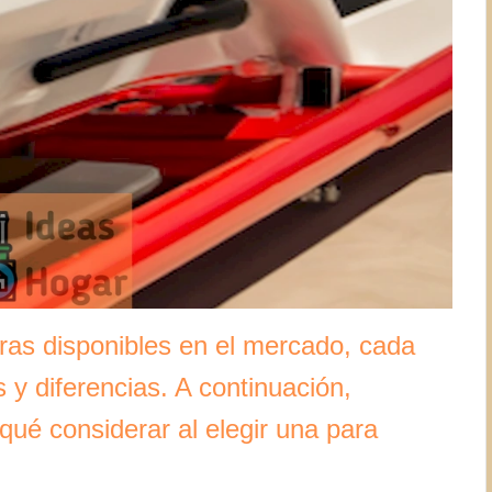
oras disponibles en el mercado, cada
 y diferencias. A continuación,
ué considerar al elegir una para