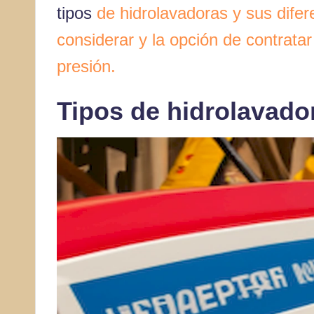
tipos
de hidrolavadoras y sus difere
considerar y la opción de contratar
presión.
Tipos de hidrolavado