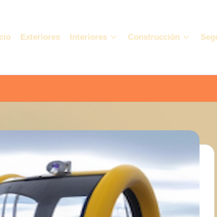
cio
Exteriores
Interiores
Construcción
Seg