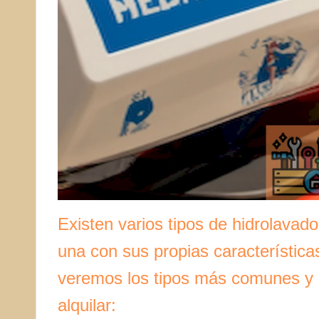
Existen varios tipos de hidrolavad
una con sus propias características
veremos los tipos más comunes y q
alquilar: