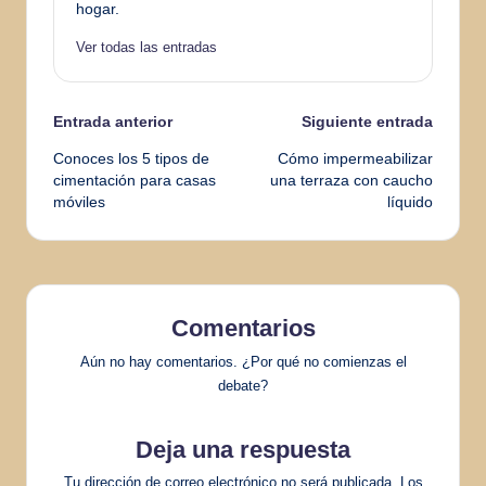
hogar.
Ver todas las entradas
Navegación
Entrada anterior
Siguiente entrada
Conoces los 5 tipos de
Cómo impermeabilizar
de
cimentación para casas
una terraza con caucho
móviles
líquido
entradas
Comentarios
Aún no hay comentarios. ¿Por qué no comienzas el
debate?
Deja una respuesta
Tu dirección de correo electrónico no será publicada.
Los