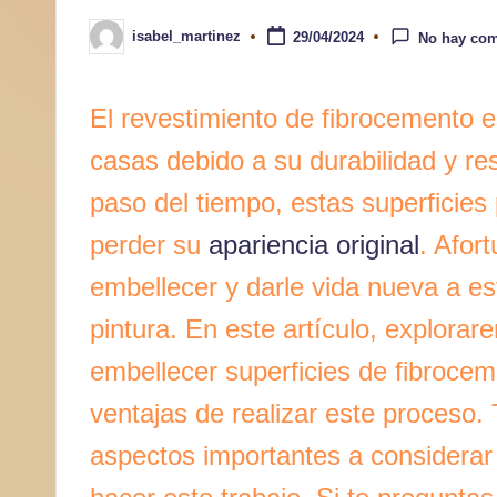
a
isabel_martinez
29/04/2024
No hay com
Publicado
por
r
El revestimiento de fibrocemento 
casas debido a su durabilidad y res
paso del tiempo, estas superficie
perder su
apariencia original
. Afor
embellecer y darle vida nueva a est
pintura. En este artículo, explora
embellecer superficies de fibrocem
ventajas de realizar este proceso.
aspectos importantes a considerar 