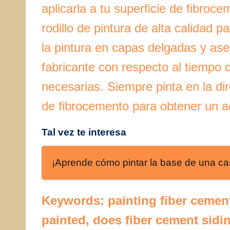
aplicarla a tu superficie de fibroc
rodillo de pintura de alta calidad 
la pintura en capas delgadas y ase
fabricante con respecto al tiempo
necesarias. Siempre pinta en la dire
de fibrocemento para obtener un a
Tal vez te interesa
¡Aprende cómo pintar la base de una ca
Keywords: painting fiber cemen
painted, does fiber cement sidi