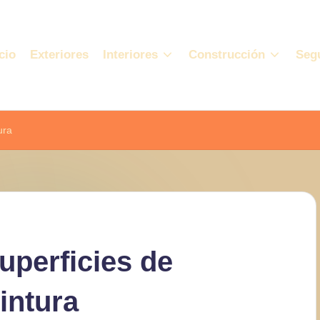
cio
Exteriores
Interiores
Construcción
Seg
ura
perficies de
intura