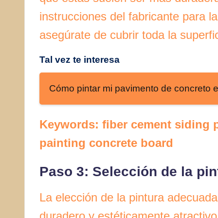
instrucciones del fabricante para l
asegúrate de cubrir toda la superf
Tal vez te interesa
Cómo pintar mi pavimento de concreto e
Keywords: fiber cement siding p
painting concrete board
Paso 3: Selección de la pi
La elección de la pintura adecuada
duradero y estéticamente atractivo