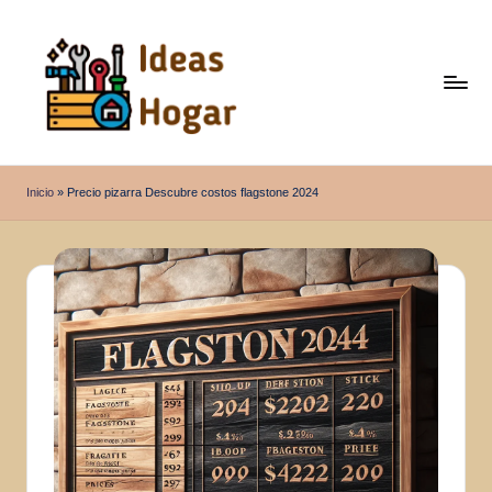
Saltar
al
contenido
I
Ideas
para
d
Inicio
»
Precio pizarra Descubre costos flagstone 2024
el
e
Hogar
a
s
H
o
g
a
r