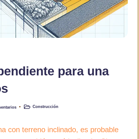
pendiente para una
os
Construcción
entarios
Publicado
en
na con terreno inclinado, es probable