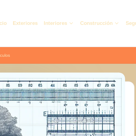
cio
Exteriores
Interiores
Construcción
Seg
culos