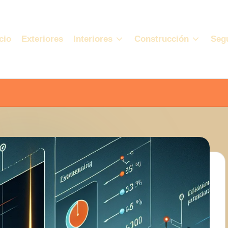
cio
Exteriores
Interiores
Construcción
Seg