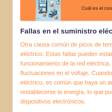
Cuál es el cos
Fallas en el suministro eléc
Otra causa común de picos de tensi
eléctrico. Estas fallas pueden esta
funcionamiento de la red eléctrica
fluctuaciones en el voltaje. Cuando
eléctrico, es común que haya un au
restablecerse la energía, lo que pu
dispositivos electrónicos.