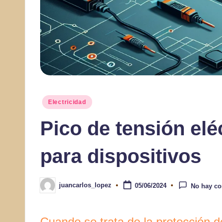
Publicado
Electricidad
en
Pico de tensión eléc
para dispositivos
juancarlos_lopez
05/06/2024
No hay co
Publicado
por
Cuando se trata de la protección de