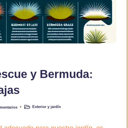
escue y Bermuda:
ajas
Exterior y jardín
mentarios
Publicado
en
d adecuado para nuestro jardín, es