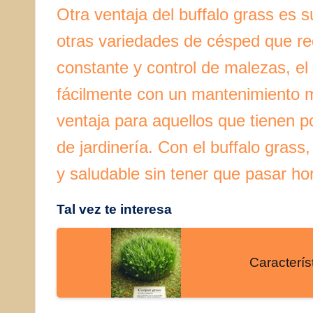
Otra ventaja del buffalo grass es 
otras variedades de césped que requ
constante y control de malezas, e
fácilmente con un mantenimiento 
ventaja para aquellos que tienen p
de jardinería. Con el buffalo gras
y saludable sin tener que pasar ho
Tal vez te interesa
Caracterís