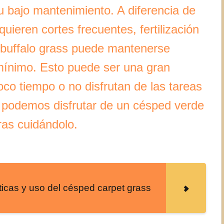
su bajo mantenimiento. A diferencia de
ieren cortes frecuentes, fertilización
l buffalo grass puede mantenerse
mínimo. Esto puede ser una gran
oco tiempo o no disfrutan de las tareas
s, podemos disfrutar de un césped verde
ras cuidándolo.
ticas y uso del césped carpet grass