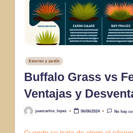
Publicado
Exterior y jardín
en
Buffalo Grass vs F
Ventajas y Desvent
juancarlos_lopez
06/06/2024
No hay co
Publicado
por
Cuando se trata de elegir el céspe