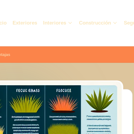
cio
Exteriores
Interiores
Construcción
Seg
ntajas