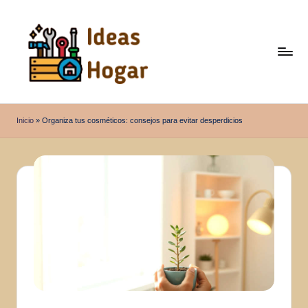
Saltar
al
contenido
I
Ideas
para
d
Inicio
»
Organiza tus cosméticos: consejos para evitar desperdicios
el
e
Hogar
a
s
H
o
g
a
r