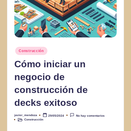
Publicado
Construcción
en
Cómo iniciar un
negocio de
construcción de
decks exitoso
javier_mendoza
29/05/2024
No hay comentarios
Publicado
Construcción
por
Publicado
en