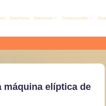
cio
Exteriores
Interiores
Construcción
Seg
 máquina elíptica de