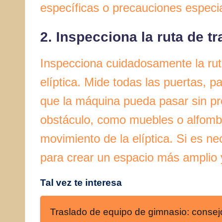
específicas o precauciones especi
2. Inspecciona la ruta de t
Inspecciona cuidadosamente la rut
elíptica. Mide todas las puertas, p
que la máquina pueda pasar sin pr
obstáculo, como muebles o alfombra
movimiento de la elíptica. Si es n
para crear un espacio más amplio 
Tal vez te interesa
Traslado de equipo de gimnasio: consej