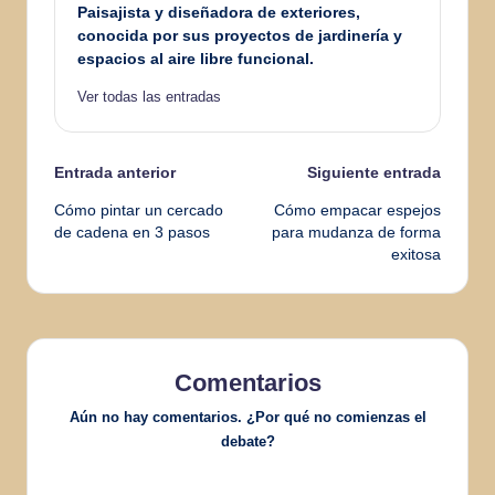
Paisajista y diseñadora de exteriores,
conocida por sus proyectos de jardinería y
espacios al aire libre funcional.
Ver todas las entradas
N
Entrada anterior
Siguiente entrada
Cómo pintar un cercado
Cómo empacar espejos
a
de cadena en 3 pasos
para mudanza de forma
exitosa
v
e
g
Comentarios
a
Aún no hay comentarios. ¿Por qué no comienzas el
c
debate?
i