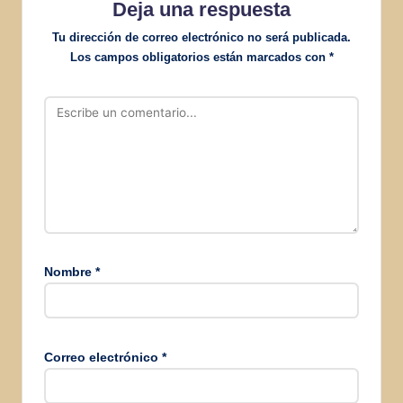
Deja una respuesta
ó
Tu dirección de correo electrónico no será publicada.
Los campos obligatorios están marcados con
*
n
d
e
e
n
t
Nombre
*
r
a
d
Correo electrónico
*
a