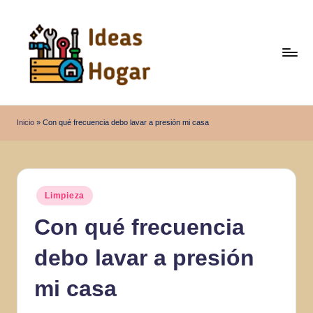
Saltar
al
contenido
I
Ideas
para
d
Inicio
»
Con qué frecuencia debo lavar a presión mi casa
el
e
Hogar
a
s
Publicado
Limpieza
en
H
Con qué frecuencia
o
debo lavar a presión
g
a
mi casa
r