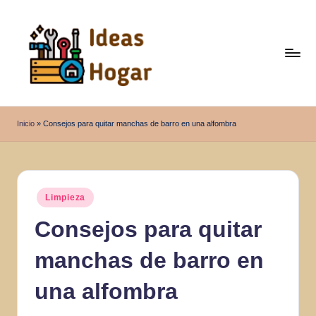
Saltar
al
contenido
I
Ideas
para
d
Inicio
»
Consejos para quitar manchas de barro en una alfombra
el
e
Hogar
a
s
Publicado
Limpieza
en
H
Consejos para quitar
o
manchas de barro en
g
a
una alfombra
r