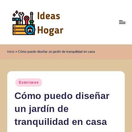
Saltar
al
contenido
I
Ideas
para
d
Inicio
»
Cómo puedo diseñar un jardín de tranquilidad en casa
el
e
Hogar
a
s
Publicado
Exteriores
en
H
Cómo puedo diseñar
o
un jardín de
g
a
tranquilidad en casa
r