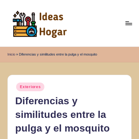
Saltar
al
contenido
I
Ideas
para
d
Inicio
»
Diferencias y similitudes entre la pulga y el mosquito
el
e
Hogar
a
s
Publicado
Exteriores
en
H
Diferencias y
o
similitudes entre la
g
a
pulga y el mosquito
r