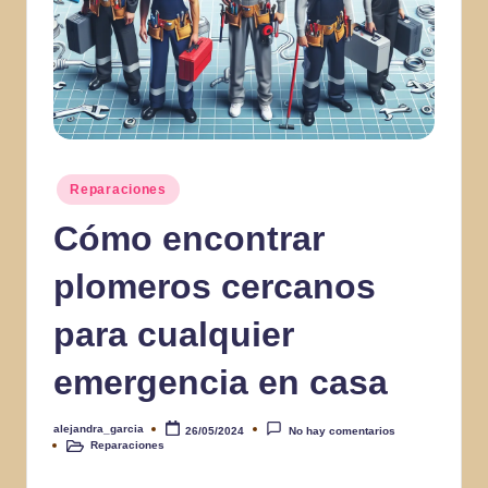
Publicado
Reparaciones
en
Cómo encontrar
plomeros cercanos
para cualquier
emergencia en casa
alejandra_garcia
26/05/2024
No hay comentarios
Publicado
Reparaciones
por
Publicado
en