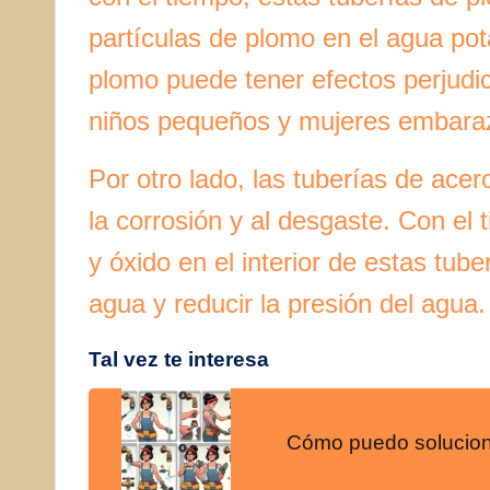
partículas de plomo en el agua pot
plomo puede tener efectos perjudic
niños pequeños y mujeres embara
Por otro lado, las tuberías de ace
la corrosión y al desgaste. Con el
y óxido en el interior de estas tube
agua y reducir la presión del agua.
Tal vez te interesa
Cómo puedo solucionar