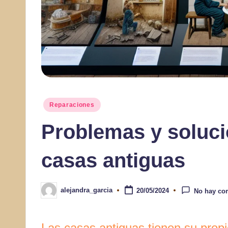
Publicado
Reparaciones
en
Problemas y soluci
casas antiguas
alejandra_garcia
20/05/2024
No hay co
Publicado
por
Las casas antiguas tienen su propi