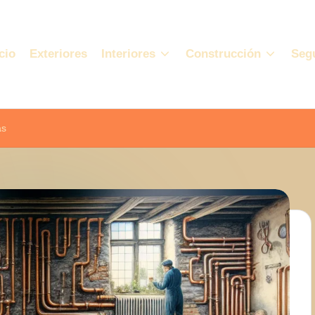
cio
Exteriores
Interiores
Construcción
Seg
as