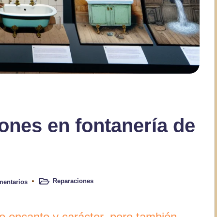
ones en fontanería de
Reparaciones
mentarios
Publicado
en
o encanto y carácter, pero también