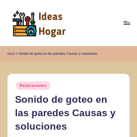
Saltar
al
contenido
I
Ideas
para
d
Inicio
»
Sonido de goteo en las paredes Causas y soluciones
el
e
Hogar
a
s
Publicado
Reparaciones
en
H
Sonido de goteo en
o
las paredes Causas y
g
a
soluciones
r