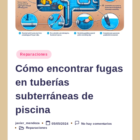
Publicado
Reparaciones
en
Cómo encontrar fugas
en tuberías
subterráneas de
piscina
javier_mendoza
05/05/2024
No hay comentarios
Publicado
Reparaciones
por
Publicado
en