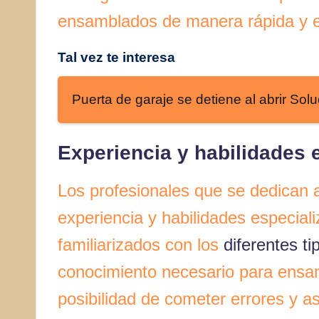
ensamblados de manera rápida y ef
Tal vez te interesa
Puerta de garaje se detiene al abrir Solu
Experiencia y habilidades 
Los profesionales que se dedican 
experiencia y habilidades especial
familiarizados con los
diferentes ti
conocimiento necesario para ensam
posibilidad de cometer errores y 