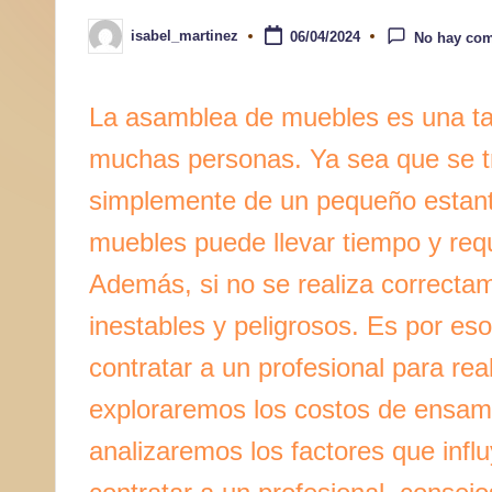
a
isabel_martinez
06/04/2024
No hay com
Publicado
por
r
La asamblea de muebles es una tar
muchas personas. Ya sea que se tr
simplemente de un pequeño estant
muebles puede llevar tiempo y requ
Además, si no se realiza correcta
inestables y peligrosos. Es por e
contratar a un profesional para real
exploraremos los costos de ensam
analizaremos los factores que infl