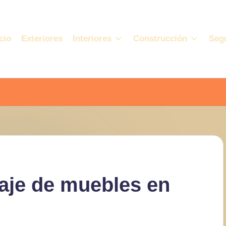
cio
Exteriores
Interiores
Construcción
Seg
aje de muebles en