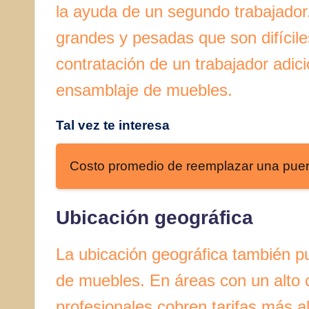
la ayuda de un segundo trabajador
grandes y pesadas que son difícil
contratación de un trabajador adici
ensamblaje de muebles.
Tal vez te interesa
Costo promedio de reemplazar una puer
Ubicación geográfica
La ubicación geográfica también p
de muebles. En áreas con un alto c
profesionales cobren tarifas más a