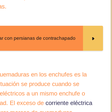
as.
ar con persianas de contrachapado
uemaduras en los enchufes es la
situación se produce cuando se
eléctricos a un mismo enchufe o
dad. El exceso de
corriente eléctrica