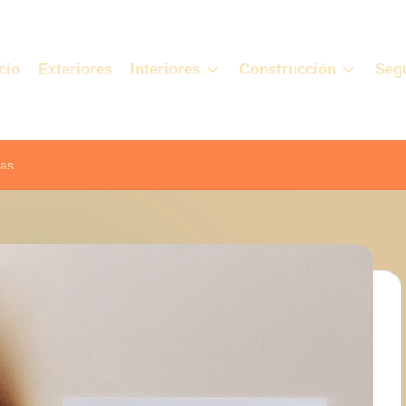
cio
Exteriores
Interiores
Construcción
Seg
ras