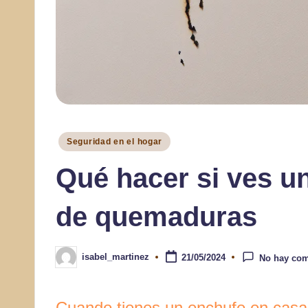
Publicado
Seguridad en el hogar
en
Qué hacer si ves u
de quemaduras
isabel_martinez
21/05/2024
No hay com
Publicado
por
Cuando tienes un enchufe en casa,