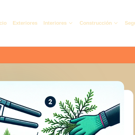
cio
Exteriores
Interiores
Construcción
Seg