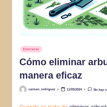
Publicado
Exteriores
en
Cómo eliminar arbu
manera eficaz
carmen_rodriguez
11/05/2024
No hay c
Publicado
por
Cuando se trata de
eliminar arbus