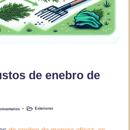
stos de enebro de
Exteriores
omentarios
Publicado
en
tos
de enebro de manera eficaz, es