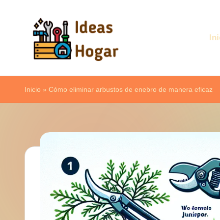
Saltar
Ini
al
contenido
I
Ideas
d
Inicio
para
»
Cómo eliminar arbustos de enebro de manera eficaz
el
e
Hogar
a
s
H
o
g