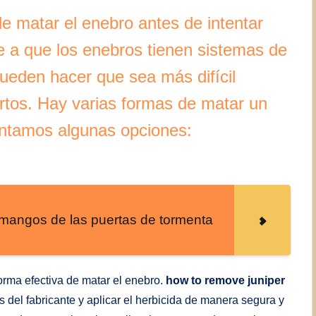
 matar el enebro antes de intentar
e a que los enebros tienen sistemas de
ueden hacer que sea más difícil
rtos. Hay varias formas de matar un
entamos algunas opciones:
 mangos de las puertas de tormenta
orma efectiva de matar el enebro.
how to remove juniper
es del fabricante y aplicar el herbicida de manera segura y