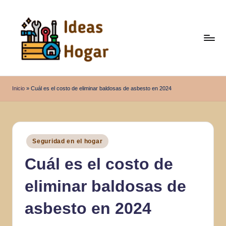
Saltar
al
contenido
I
Ideas
para
d
Inicio
»
Cuál es el costo de eliminar baldosas de asbesto en 2024
el
e
Hogar
a
s
Publicado
Seguridad en el hogar
en
H
Cuál es el costo de
o
eliminar baldosas de
g
a
asbesto en 2024
r