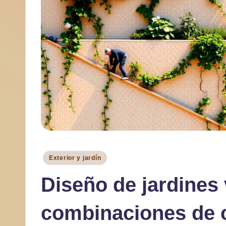
a
r
Publicado
Exterior y jardín
en
Diseño de jardines v
combinaciones de 