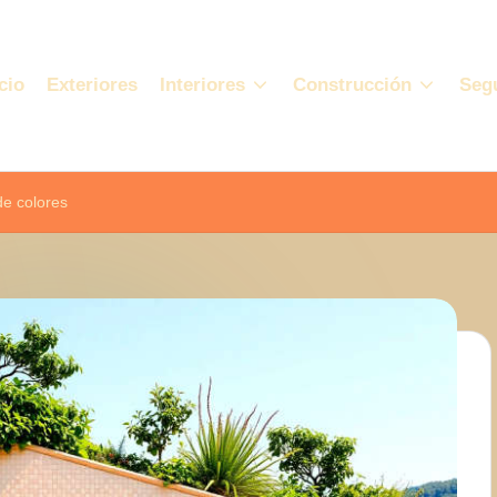
cio
Exteriores
Interiores
Construcción
Seg
de colores