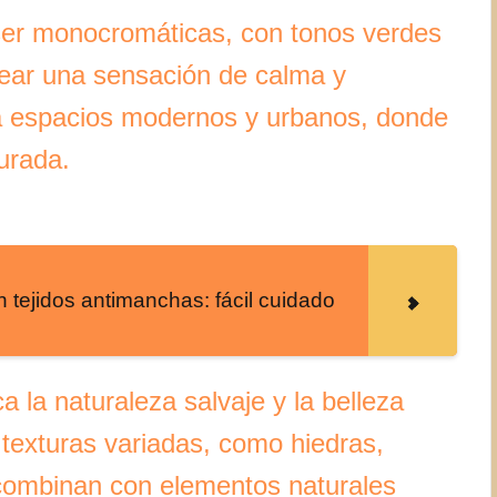
ser monocromáticas, con tonos verdes
rear una sensación de calma y
ara espacios modernos y urbanos, donde
urada.
 tejidos antimanchas: fácil cuidado
ca la naturaleza salvaje y la belleza
 texturas variadas, como hiedras,
 combinan con elementos naturales