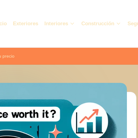
cio
Exteriores
Interiores
Construcción
Seg
u precio