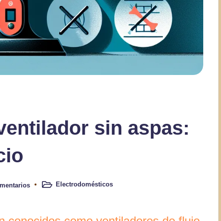
entilador sin aspas:
cio
Electrodomésticos
mentarios
Publicado
en
n conocidos como ventiladores de flujo