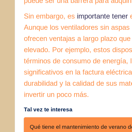
puede ser una barrera para adquirir
Sin embargo, es
importante tener
e
Aunque los ventiladores sin aspas
ofrecen ventajas a largo plazo que
elevado. Por ejemplo, estos dispos
términos de consumo de energía, l
significativos en la factura eléctri
durabilidad y la calidad de sus ma
invertir un poco más.
Tal vez te interesa
Qué tiene el mantenimiento de verano d