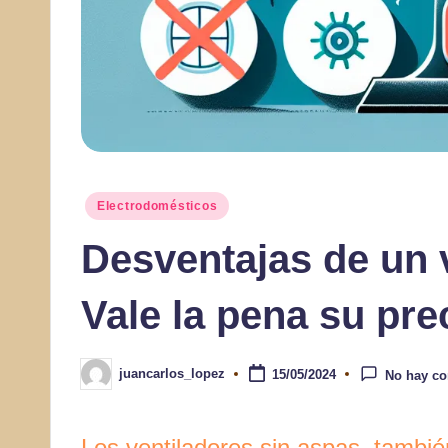
Publicado
Electrodomésticos
en
Desventajas de un v
Vale la pena su pre
juancarlos_lopez
15/05/2024
No hay co
Publicado
por
Los ventiladores sin aspas, tambié