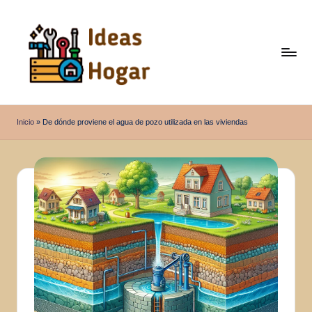
Saltar
al
contenido
I
Ideas
para
d
Inicio
»
De dónde proviene el agua de pozo utilizada en las viviendas
el
e
Hogar
a
s
H
o
g
a
r