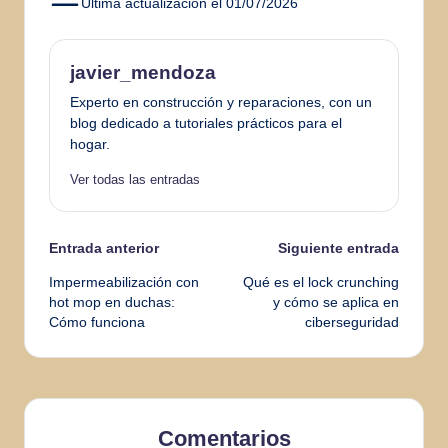
Última actualización el 01/07/2026
javier_mendoza
Experto en construcción y reparaciones, con un
blog dedicado a tutoriales prácticos para el
hogar.
Ver todas las entradas
Navegación
Entrada anterior
Siguiente entrada
Impermeabilización con
Qué es el lock crunching
de
hot mop en duchas:
y cómo se aplica en
Cómo funciona
ciberseguridad
entradas
Comentarios