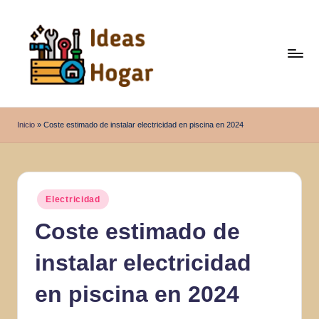
Saltar
al
contenido
I
Ideas
para
d
Inicio
»
Coste estimado de instalar electricidad en piscina en 2024
el
e
Hogar
a
s
Publicado
Electricidad
en
H
Coste estimado de
o
instalar electricidad
g
a
en piscina en 2024
r