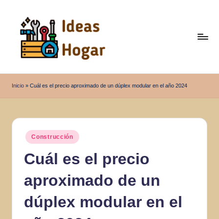
Saltar
al
contenido
I
Ideas
para
d
Inicio
»
Cuál es el precio aproximado de un dúplex modular en el año 2024
el
e
Hogar
a
s
Publicado
Construcción
en
H
Cuál es el precio
o
aproximado de un
g
a
dúplex modular en el
r