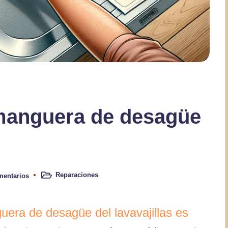
manguera de desagüe
Reparaciones
mentarios
Publicado
en
uera de desagüe del lavavajillas es