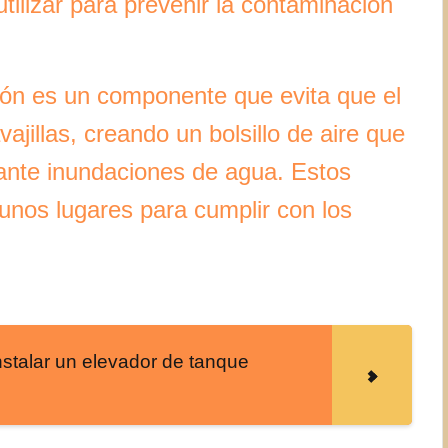
tilizar para prevenir la contaminación
ifón es un componente que evita que el
ajillas, creando un bolsillo de aire que
rante inundaciones de agua. Estos
gunos lugares para cumplir con los
nstalar un elevador de tanque