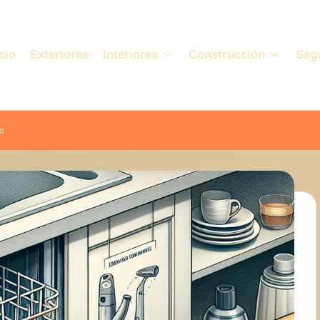
cio
Exteriores
Interiores
Construcción
Seg
s