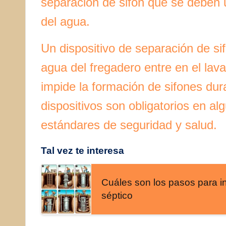
separación de sifón que se deben u
del agua.
Un dispositivo de separación de s
agua del fregadero entre en el lavav
impide la formación de sifones du
dispositivos son obligatorios en al
estándares de seguridad y salud.
Tal vez te interesa
Cuáles son los pasos para i
séptico