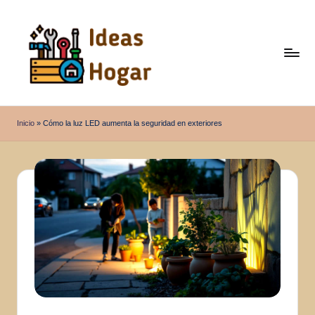
Saltar
al
contenido
I
Ideas
para
d
Inicio
»
Cómo la luz LED aumenta la seguridad en exteriores
el
e
Hogar
a
s
H
o
g
a
r