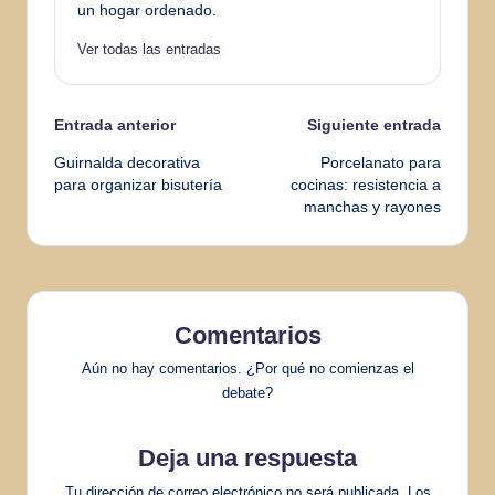
un hogar ordenado.
Ver todas las entradas
Navegación
Entrada anterior
Siguiente entrada
Guirnalda decorativa
Porcelanato para
de
para organizar bisutería
cocinas: resistencia a
manchas y rayones
entradas
Comentarios
Aún no hay comentarios. ¿Por qué no comienzas el
debate?
Deja una respuesta
Tu dirección de correo electrónico no será publicada.
Los