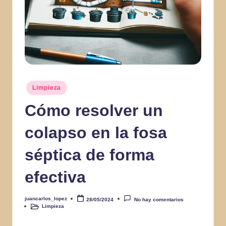
Publicado
Limpieza
en
Cómo resolver un
colapso en la fosa
séptica de forma
efectiva
juancarlos_lopez
28/05/2024
No hay comentarios
Publicado
Limpieza
por
Publicado
en