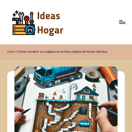
Saltar
al
contenido
I
Ideas
para
d
Inicio
»
Cómo resolver un colapso en la fosa séptica de forma efectiva
el
e
Hogar
a
s
H
o
g
a
r