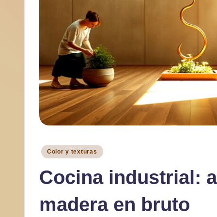
a
r
Publicado
Color y texturas
en
Cocina industrial: 
madera en bruto