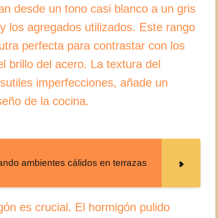
an desde un tono casi blanco a un gris
y los agregados utilizados. Este rango
tra perfecta para contrastar con los
 brillo del acero. La textura del
sutiles imperfecciones, añade un
seño de la cocina.
eando ambientes cálidos en terrazas
gón es crucial. El hormigón pulido