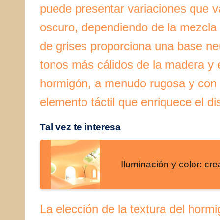
puede presentar variaciones que v
oscuro, dependiendo de la mezcla 
de grises proporciona una base neu
tonos más cálidos de la madera y el
hormigón, a menudo rugosa y con 
elemento táctil que enriquece el di
Tal vez te interesa
Iluminación y color: cr
La elección de la textura del hormi