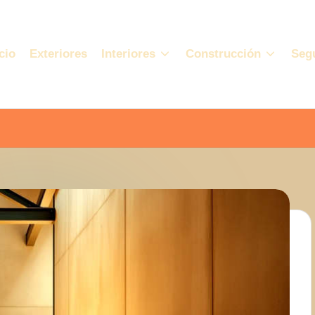
cio
Exteriores
Interiores
Construcción
Seg