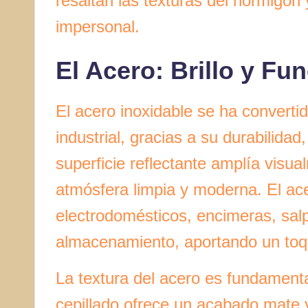
resaltan las texturas del hormigón
impersonal.
El Acero: Brillo y Fu
El acero inoxidable se ha convertid
industrial, gracias a su durabilidad
superficie reflectante amplía visua
atmósfera limpia y moderna. El ac
electrodomésticos, encimeras, sal
almacenamiento, aportando un toque
La textura del acero es fundamental
cepillado ofrece un acabado mate y