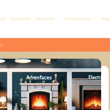
cio
Exteriores
Interiores
Construcción
Seg
no