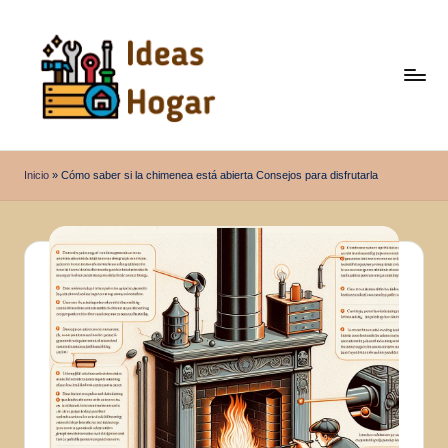
Saltar
al
contenido
I
Ideas
para
d
Inicio
»
Cómo saber si la chimenea está abierta Consejos para disfrutarla
el
e
Hogar
a
s
H
o
g
a
r