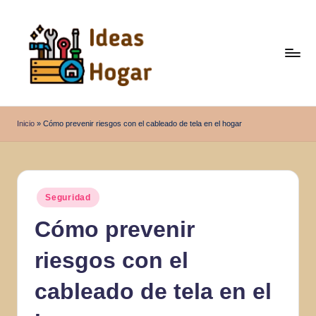
Saltar
al
contenido
I
Ideas
para
d
Inicio
»
Cómo prevenir riesgos con el cableado de tela en el hogar
el
e
Hogar
a
s
Publicado
Seguridad
en
H
Cómo prevenir
o
riesgos con el
g
a
cableado de tela en el
r