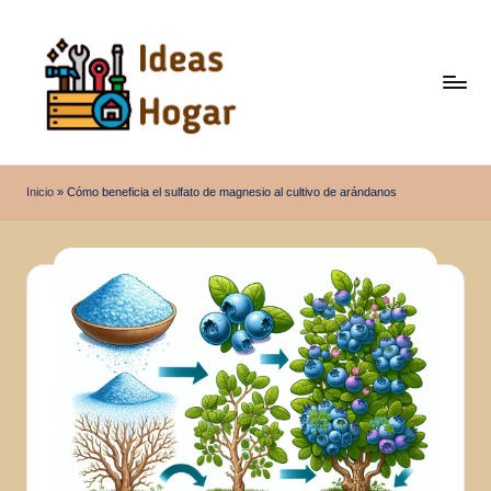
Saltar
al
contenido
I
Ideas
para
d
Inicio
»
Cómo beneficia el sulfato de magnesio al cultivo de arándanos
el
e
Hogar
a
s
H
o
g
a
r