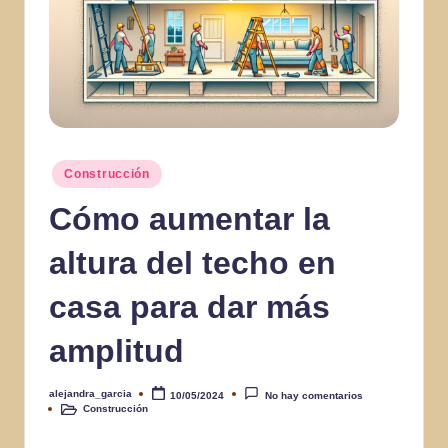
Publicado
Construcción
en
Cómo aumentar la
altura del techo en
casa para dar más
amplitud
alejandra_garcia
10/05/2024
No hay comentarios
Publicado
Construcción
por
Publicado
en