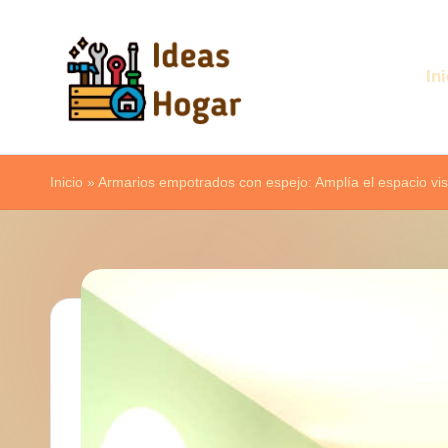
Saltar
Ini
al
contenido
I
Ideas
d
Inicio
para
»
Armarios empotrados con espejo: Amplía el espacio vi
el
e
Hogar
a
s
H
o
g