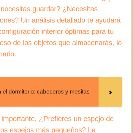
s necesitas guardar? ¿Necesitas
jones? Un análisis detallado te ayudará
onfiguración interior óptimas para tu
peso de los objetos que almacenarás, lo
mario.
 el dormitorio: cabeceros y mesitas
 importante. ¿Prefieres un espejo de
rios espejos más pequeños? La