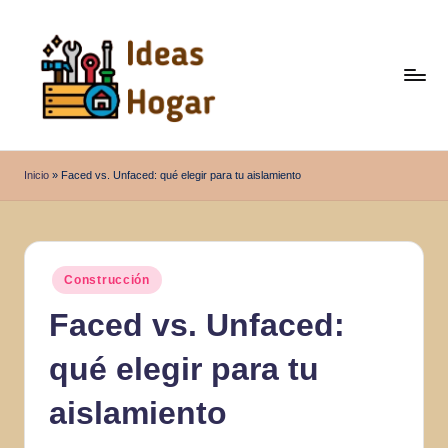
Saltar
al
contenido
I
Ideas
para
d
Inicio
»
Faced vs. Unfaced: qué elegir para tu aislamiento
el
e
Hogar
a
s
Publicado
Construcción
en
H
Faced vs. Unfaced:
o
qué elegir para tu
g
a
aislamiento
r